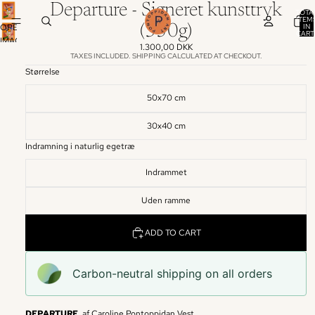
Departure - Signeret kunsttryk
TOTA
ITEM
IN
OPEN
(350g)
CART
IMAGE
0
1.300,00 DKK
IN
TAXES INCLUDED. SHIPPING CALCULATED AT CHECKOUT.
FULL
Størrelse
SCREEN
50x70 cm
30x40 cm
Indramning i naturlig egetræ
Indrammet
Uden ramme
ADD TO CART
Carbon-neutral shipping on all orders
DEPARTURE
af Caroline Pontoppidan Vest