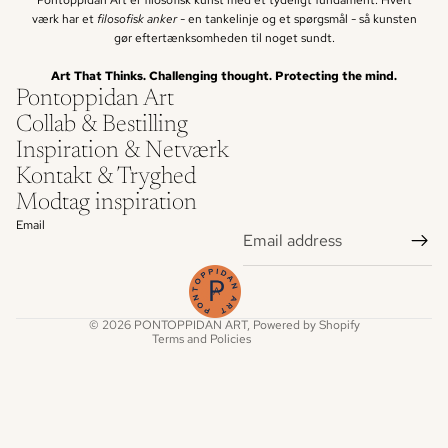
Pontoppidan Art er filosofisk kunst med et tydeligt fundament. Hvert
værk har et
filosofisk anker -
en tankelinje og et spørgsmål - så kunsten
gør eftertænksomheden til noget sundt.
Art That Thinks. Challenging thought. Protecting the mind.
Pontoppidan Art
Collab & Bestilling
Inspiration & Netværk
Refund policy
Kontakt & Tryghed
Privacy policy
Modtag inspiration
Terms of service
Email
Shipping policy
Legal notice
Contact information
© 2026
PONTOPPIDAN ART
, Powered by Shopify
Terms and Policies