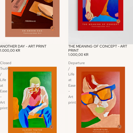
ANOTHER DAY - ART PRINT
THE MEANING OF CONCEPT - ART
1.000,00 KR
PRINT
1.000,00 KR
Closed
Departure
Truths
/
/
Life
Life
at
at
Ease
Ease
-
-
Art
Art
print
print