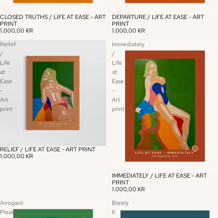
CLOSED TRUTHS / LIFE AT EASE - ART
DEPARTURE / LIFE AT EASE - ART
PRINT
PRINT
1.000,00 KR
1.000,00 KR
Relief
Immediately
/
/
Life
Life
at
at
Ease
Ease
-
-
Art
Art
print
print
RELIEF / LIFE AT EASE - ART PRINT
1.000,00 KR
IMMEDIATELY / LIFE AT EASE - ART
PRINT
1.000,00 KR
Arrogant
Barely
Pleasures
II