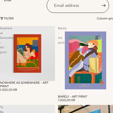
Email
FILTER
Column gri
Nowhere
Barely
as
-
Somewhere
Art
-
print
Art
print
NOWHERE AS SOMEWHERE - ART
PRINT
1.000,00 KR
BARELY - ART PRINT
1.000,00 KR
To
Existence
Be
-