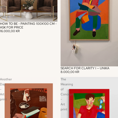
-
ASK
FOR
PRICE
HOW TO BE - PAINTING 100X100 CM -
ASK FOR PRICE
16.000,00 KR
SEARCH FOR CLARITY I — UNIKA
8.000,00 KR
Another
The
Day
Meaning
-
of
Art
Concept
print
-
Art
print