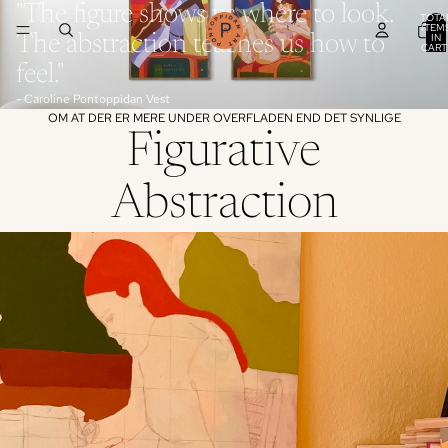
"The figure shows us where to look.
TOTA
ITEM
IN
The abstraction teaches us how to
CART
0
feel."
- Caroline Pontoppidan Vest
OM AT DER ER MERE UNDER OVERFLADEN END DET SYNLIGE
Figurative
Abstraction