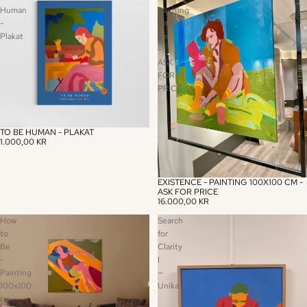
Human
Painting
-
100x100
Plakat
cm
-
ASK
FOR
PRICE
TO BE HUMAN - PLAKAT
1.000,00 KR
EXISTENCE - PAINTING 100X100 CM -
ASK FOR PRICE
16.000,00 KR
How
Search
to
for
Be
Clarity
-
I
Painting
—
100x100
Unika
cm