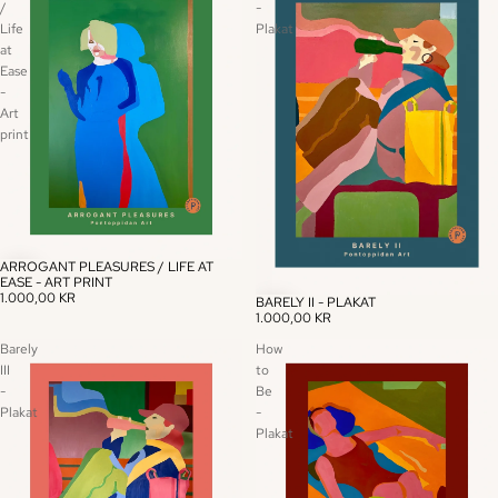
/
-
Life
Plakat
at
Ease
-
Art
print
ARROGANT PLEASURES / LIFE AT
EASE - ART PRINT
1.000,00 KR
BARELY II - PLAKAT
1.000,00 KR
Barely
How
III
to
-
Be
Plakat
-
Plakat