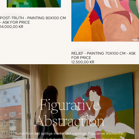
POST-TRUTH - PAINTING 80X100 CM
- ASK FOR PRICE
14.000,00 KR
RELIEF - PAINTING 70X100 CM - ASK
FOR PRICE
12.500,00 KR
Figurative
Abstraction
Kunst hvor det synlige møder det usynlige. Figurative elementer