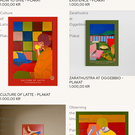
HOW TO GIVE - PLAKAT
EXISTENCE - PLAKAT
1.000,00 KR
1.000,00 KR
Culture
Zarathustra
of
at
Latte
Oggebbio
-
-
Plakat
Plakat
ZARATHUSTRA AT OGGEBBIO -
PLAKAT
1.000,00 KR
CULTURE OF LATTE - PLAKAT
1.000,00 KR
Departure
Observing
-
the
Painting
Unchanging
70x100
-
cm
Painting