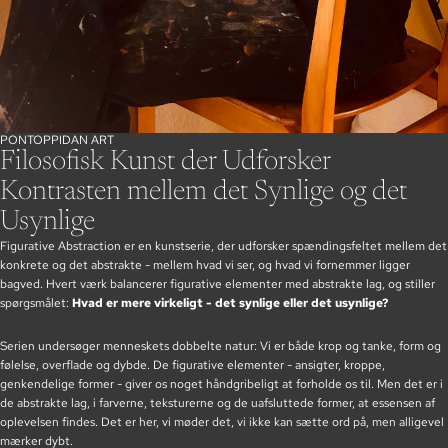
PONTOPPIDAN ART
Filosofisk Kunst der Udforsker
Kontrasten mellem det Synlige og det
Usynlige
Figurative Abstraction er en kunstserie, der udforsker spændingsfeltet mellem det
konkrete og det abstrakte - mellem hvad vi ser, og hvad vi fornemmer ligger
bagved. Hvert værk balancerer figurative elementer med abstrakte lag, og stiller
spørgsmålet:
Hvad er mere virkeligt - det synlige eller det usynlige?
Serien undersøger menneskets dobbelte natur: Vi er både krop og tanke, form og
følelse, overflade og dybde. De figurative elementer - ansigter, kroppe,
genkendelige former - giver os noget håndgribeligt at forholde os til. Men det er i
de abstrakte lag, i farverne, teksturerne og de uafsluttede former, at essensen af
oplevelsen findes. Det er her, vi møder det, vi ikke kan sætte ord på, men alligevel
mærker dybt.