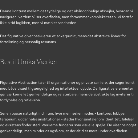
Denne kontrast mellem det tydelige og det uhåndgribelige afspejler, hvordan vi
navigerer i verden: Vi ser overfladen, men fornemmer kompleksiteten. Vi forstår
ikke altid logikken, men vi mærker sandheden.
Det figurative giver beskueren et ankerpunkt, mens det abstrakte åbner for
fortolkning og personlig resonans.
Bestil Unika Værker
Figurative Abstraction taler til organisationer og private samlere, der søger kunst
med både visuel tilgængelighed og intellektuel dybde. De figurative elementer
gør værkerne let genkendelige og relaterbare, mens de abstrakte lag inviterer til
fordybelse og refleksion.
Serien passer naturligt ind i rum, hvor mennesker mødes - kontorer, lobbyer,
terapirum, uddannelsesinstitutioner - steder hvor samtaler om identitet, følelser
og eksistens finder sted. Værkerne fungerer som visuelle spejle: De viser os noget
genkendeligt, men minder os også om, at der altid er mere under overfladen.