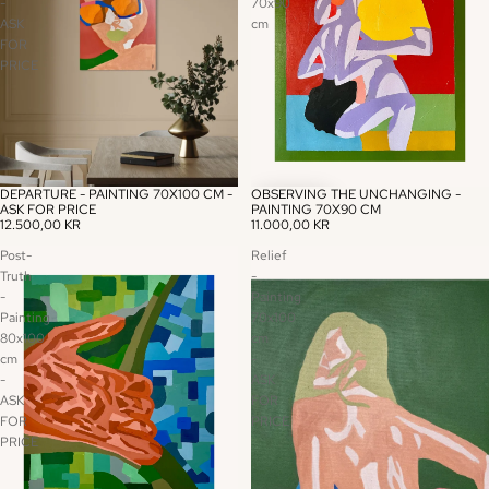
-
70x90
ASK
cm
FOR
PRICE
DEPARTURE - PAINTING 70X100 CM -
OBSERVING THE UNCHANGING -
ASK FOR PRICE
PAINTING 70X90 CM
12.500,00 KR
11.000,00 KR
Post-
Relief
Truth
-
-
Painting
Painting
70x100
80x100
cm
cm
-
-
ASK
ASK
FOR
FOR
PRICE
PRICE