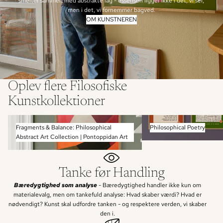
smelter sammen med abstrakte lag - essensen ligger ikke i det, vi ser,
men i det, vi fornemmer bagved.
OM KUNSTNEREN
Oplev flere Filosofiske
Kunstkollektioner
Fragments & Balance: Philosophical Abstract Art
Philosophical Poetry
Fragments & Balance: Philosophical
Philosophical Poetry
Collection | Pontoppidan Art
Abstract Art Collection | Pontoppidan Art
Tanke før Handling
Bæredygtighed som analyse
- Bæredygtighed handler ikke kun om
materialevalg, men om tankefuld analyse: Hvad skaber værdi? Hvad er
nødvendigt? Kunst skal udfordre tanken - og respektere verden, vi skaber
den i.