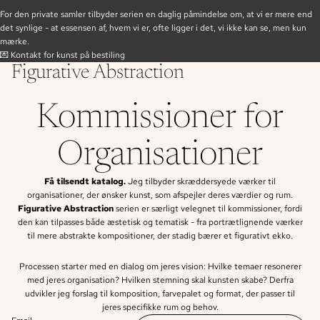
For den private samler tilbyder serien en daglig påmindelse om, at vi er mere end
det synlige - at essensen af, hvem vi er, ofte ligger i det, vi ikke kan se, men kun
mærke.
💌 Kontakt for kunst på bestiling
Figurative Abstraction
Kommissioner for
Organisationer
Få tilsendt katalog.
Jeg tilbyder skræddersyede værker til
organisationer, der ønsker kunst, som afspejler deres værdier og rum.
Figurative Abstraction
serien er særligt velegnet til kommissioner, fordi
den kan tilpasses både æstetisk og tematisk - fra portrætlignende værker
til mere abstrakte kompositioner, der stadig bærer et figurativt ekko.
Processen starter med en dialog om jeres vision: Hvilke temaer resonerer
med jeres organisation? Hvilken stemning skal kunsten skabe? Derfra
udvikler jeg forslag til komposition, farvepalet og format, der passer til
jeres specifikke rum og behov.