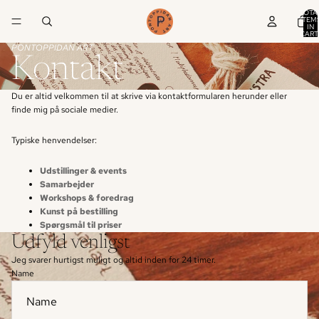
TOTA
ITEM
IN
CART
0
PONTOPPIDAN ART
Kontakt
Du er altid velkommen til at skrive via kontaktformularen herunder eller
finde mig på sociale medier.
Typiske henvendelser:
Udstillinger & events
Samarbejder
Workshops & foredrag
Kunst på bestilling
Spørgsmål til priser
Udfyld venligst
Jeg svarer hurtigst muligt og altid inden for 24 timer.
Name