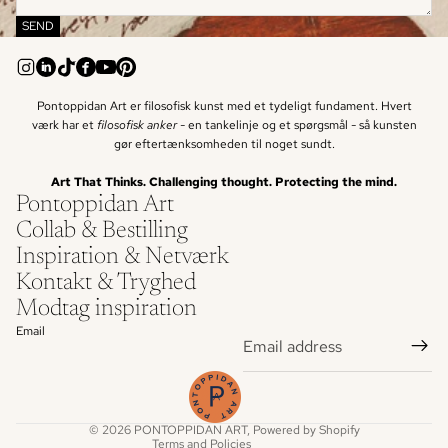
SEND
Pontoppidan Art er filosofisk kunst med et tydeligt fundament. Hvert
værk har et
filosofisk anker -
en tankelinje og et spørgsmål - så kunsten
gør eftertænksomheden til noget sundt.
Art That Thinks. Challenging thought. Protecting the mind.
Pontoppidan Art
Collab & Bestilling
Inspiration & Netværk
Refund policy
Kontakt & Tryghed
Privacy policy
Modtag inspiration
Terms of service
Email
Shipping policy
Legal notice
Contact information
© 2026
PONTOPPIDAN ART
, Powered by Shopify
Terms and Policies