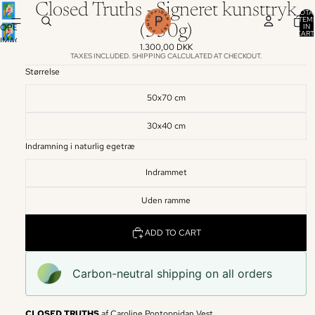
Closed Truths - Signeret kunsttryk
TOTA
ITEM
IN
OPEN
(350g)
CART
IMAGE
0
1.300,00 DKK
IN
TAXES INCLUDED. SHIPPING CALCULATED AT CHECKOUT.
FULL
Størrelse
SCREEN
50x70 cm
30x40 cm
Indramning i naturlig egetræ
Indrammet
Uden ramme
ADD TO CART
Carbon-neutral shipping on all orders
CLOSED TRUTHS
af Caroline Pontoppidan Vest