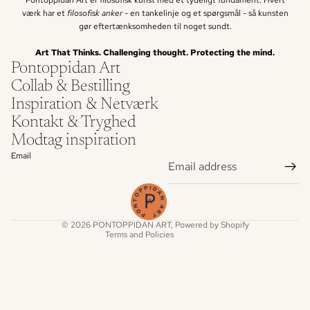
Pontoppidan Art er filosofisk kunst med et tydeligt fundament. Hvert
værk har et
filosofisk anker -
en tankelinje og et spørgsmål - så kunsten
gør eftertænksomheden til noget sundt.
Art That Thinks. Challenging thought. Protecting the mind.
Pontoppidan Art
Collab & Bestilling
Inspiration & Netværk
Refund policy
Kontakt & Tryghed
Privacy policy
Modtag inspiration
Terms of service
Email
Shipping policy
Legal notice
Contact information
© 2026
PONTOPPIDAN ART
, Powered by Shopify
Terms and Policies