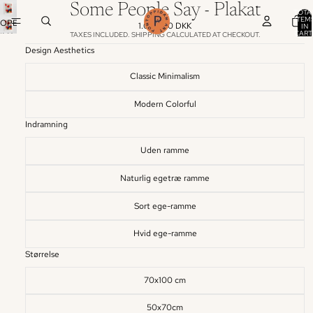
Some People Say - Plakat
TOTA
ITEM
OPEN
1.000,00 DKK
IN
CART
TAXES INCLUDED. SHIPPING CALCULATED AT CHECKOUT.
IMAGE
0
IN
Design Aesthetics
FULL
SCREEN
Classic Minimalism
Modern Colorful
Indramning
Uden ramme
Naturlig egetræ ramme
Sort ege-ramme
Hvid ege-ramme
Størrelse
70x100 cm
50x70cm