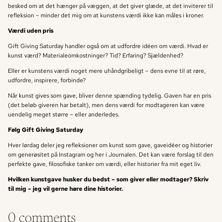
besked om at det hænger på væggen, at det giver glæde, at det inviterer til
refleksion – minder det mig om at kunstens værdi ikke kan måles i kroner.
Værdi uden pris
Gift Giving Saturday handler også om at udfordre idéen om værdi. Hvad er
kunst værd? Materialeomkostninger? Tid? Erfaring? Sjældenhed?
Eller er kunstens værdi noget mere uhåndgribeligt – dens evne til at røre,
udfordre, inspirere, forbinde?
Når kunst gives som gave, bliver denne spænding tydelig. Gaven har en pris
(det beløb giveren har betalt), men dens værdi for modtageren kan være
uendelig meget større – eller anderledes.
Følg Gift Giving Saturday
Hver lørdag deler jeg refleksioner om kunst som gave, gaveidéer og historier
om generøsitet på Instagram og her i Journalen. Det kan være forslag til den
perfekte gave, filosofiske tanker om værdi, eller historier fra mit eget liv.
Hvilken kunstgave husker du bedst – som giver eller modtager? Skriv
til mig – jeg vil gerne høre dine historier.
0 comments