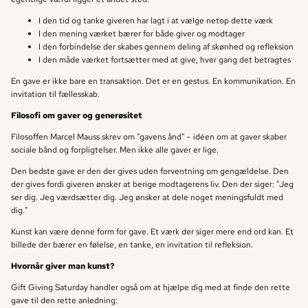
I den tid og tanke giveren har lagt i at vælge netop dette værk
I den mening værket bærer for både giver og modtager
I den forbindelse der skabes gennem deling af skønhed og refleksion
I den måde værket fortsætter med at give, hver gang det betragtes
En gave er ikke bare en transaktion. Det er en gestus. En kommunikation. En
invitation til fællesskab.
Filosofi om gaver og generøsitet
Filosoffen Marcel Mauss skrev om "gavens ånd" – idéen om at gaver skaber
sociale bånd og forpligtelser. Men ikke alle gaver er lige.
Den bedste gave er den der gives uden forventning om gengældelse. Den
der gives fordi giveren ønsker at berige modtagerens liv. Den der siger: "Jeg
ser dig. Jeg værdsætter dig. Jeg ønsker at dele noget meningsfuldt med
dig."
Kunst kan være denne form for gave. Et værk der siger mere end ord kan. Et
billede der bærer en følelse, en tanke, en invitation til refleksion.
Hvornår giver man kunst?
Gift Giving Saturday handler også om at hjælpe dig med at finde den rette
gave til den rette anledning: