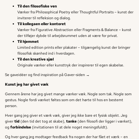
Til den filosofiske ven
Værker
fra
Philosophical Poetry
eller
Thoughtful Portraits
– kunst der
inviterer til refleksion og dialog.
Til kollegaen eller kontoret
Værker fra
Figurative Abstraction
eller
Fragments & Balance
– kunst
der tilføjer dybde til arbejdsrummet uden at være for privat.
Til hjemmet
Limited edition prints eller plakater – tilgængelig kunst der bringer
filosofisk skønhed ind i hverdagen.
Til den kreative sjæl
Originale værker eller kunsttryk der inspirerer til egen skabelse.
Se gaveidéer og find inspiration på
Gaver-siden →
Kunst jeg har givet væk
Gennem årene har jeg givet mange værker væk. Nogle som tak. Nogle som
gestus. Nogle fordi værket føltes som om det hørte til hos en bestemt
person.
Hver gang jeg giver et værk væk, giver jeg ikke bare et fysisk objekt. Jeg
giver
tid
(den tid det tog at skabe),
tanke
(den filosofi der ligger i værket),
og
forbindelse
(invitationen til at dele noget meningsfuldt).
Og hver gang jeg modtager feedback fra nogen der har fået et værk – en