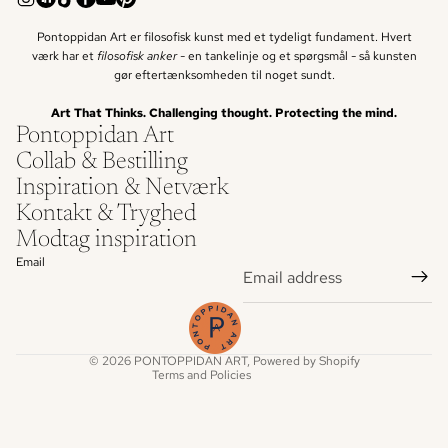
Pontoppidan Art er filosofisk kunst med et tydeligt fundament. Hvert
værk har et
filosofisk anker -
en tankelinje og et spørgsmål - så kunsten
gør eftertænksomheden til noget sundt.
Art That Thinks. Challenging thought. Protecting the mind.
Pontoppidan Art
Collab & Bestilling
Inspiration & Netværk
Refund policy
Kontakt & Tryghed
Privacy policy
Modtag inspiration
Terms of service
Email
Shipping policy
Legal notice
Contact information
© 2026
PONTOPPIDAN ART
, Powered by Shopify
Terms and Policies